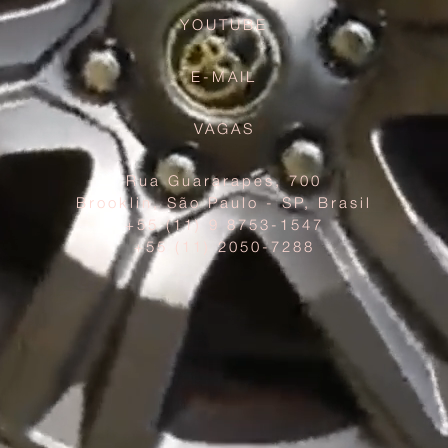
YOUTUBE
E-MAIL
VAGAS
Rua Guararapes, 700
Brooklin, São Paulo - SP, Brasil
+55 (11) 9 8753-1547
+55 (11) 2050-7288